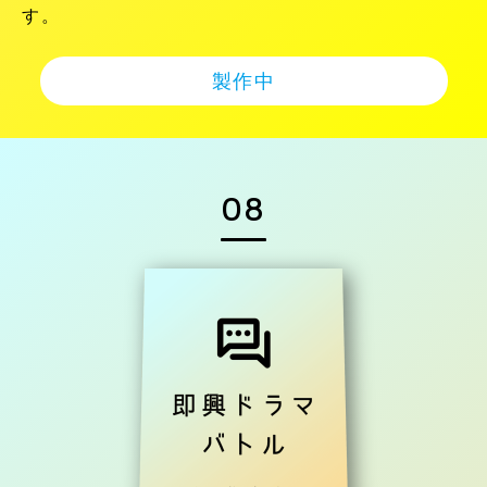
す。
製作中
08